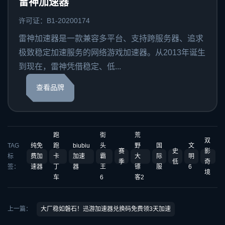
雷神加速器
许可证：B1-20200174
雷神加速器是一款兼容多平台、支持跨服务器、追求
极致稳定加速服务的网络游戏加速器。从2013年诞生
到现在，雷神凭借稳定、低...
查看品牌
跑
街
荒
双
TAG
纯免
跑
biubiu
头
野
国
文
赛
史
影
标
费加
卡
加速
霸
大
际
明
季
低
奇
签：
速器
丁
器
王
镖
服
6
境
车
6
客2
上一篇：
大厂稳如磐石！迅游加速器兑换码免费领3天加速