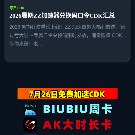
每日CDK
2026暑期ZZ加速器兑换码口令CDK汇总
2026 暑期狂欢重磅上线！ZZ 加速器超大福利放送，错
过亏大啦～专属口令兑换码限时发放，海量限量 CDK
等你来薅！老...