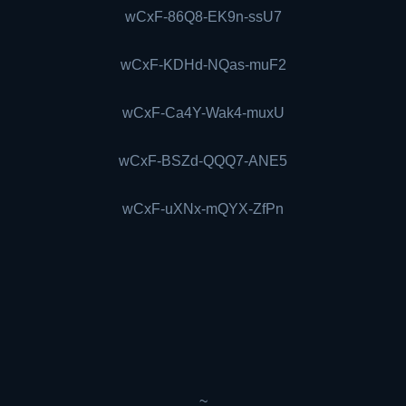
wCxF-86Q8-EK9n-ssU7
wCxF-KDHd-NQas-muF2
wCxF-Ca4Y-Wak4-muxU
wCxF-BSZd-QQQ7-ANE5
wCxF-uXNx-mQYX-ZfPn
~