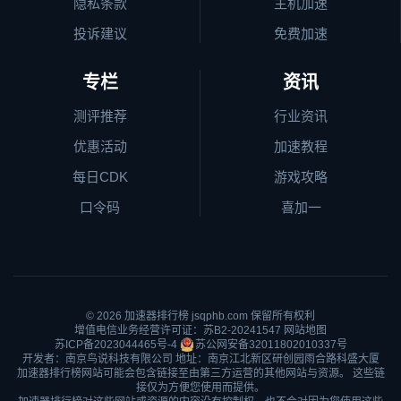
隐私条款
主机加速
投诉建议
免费加速
专栏
资讯
测评推荐
行业资讯
优惠活动
加速教程
每日CDK
游戏攻略
口令码
喜加一
© 2026
加速器排行榜
jsqphb.com 保留所有权利
增值电信业务经营许可证：苏B2-20241547
网站地图
苏ICP备2023044465号-4
苏公网安备32011802010337号
开发者：南京鸟说科技有限公司 地址：南京江北新区研创园雨合路科盛大厦
加速器排行榜网站可能会包含链接至由第三方运营的其他网站与资源。 这些链
接仅为方便您使用而提供。