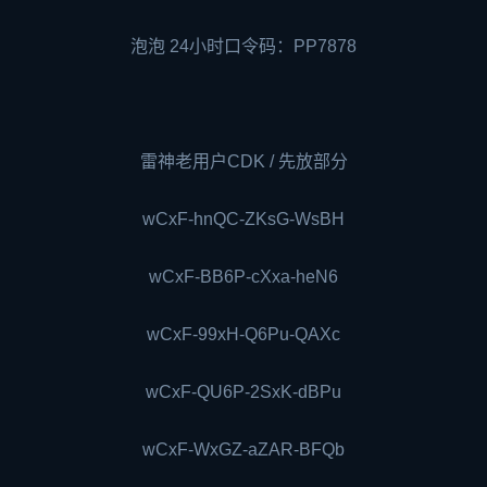
泡泡 24小时口令码：PP7878
雷神老用户CDK / 先放部分
wCxF-hnQC-ZKsG-WsBH
wCxF-BB6P-cXxa-heN6
wCxF-99xH-Q6Pu-QAXc
wCxF-QU6P-2SxK-dBPu
wCxF-WxGZ-aZAR-BFQb