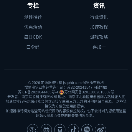
专栏
资讯
测评推荐
行业资讯
优惠活动
加速教程
每日CDK
游戏攻略
口令码
喜加一
© 2026
加速器排行榜
jsqphb.com 保留所有权利
增值电信业务经营许可证：苏B2-20241547
网站地图
苏ICP备2023044465号-4
苏公网安备32011802010337号
开发者：南京鸟说科技有限公司 地址：南京江北新区研创园雨合路科盛大厦
加速器排行榜网站可能会包含链接至由第三方运营的其他网站与资源。 这些链
接仅为方便您使用而提供。
加速器排行榜对这些网站或资源的内容没有控制权，也不会对因为您使用这些
网站和资源而造成的损失或伤害负责。