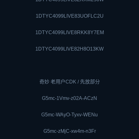
1DTYC4099LIVE83UOFLC2U
1DTYC4099LIVE8RKK8Y7EM
1DTYC4099LIVE82H8O13KW
奇妙 老用户CDK / 先放部分
G5mc-1Vmv-z02A-ACzN
G5mc-WAyO-Tyxv-WENu
G5mc-zMjC-xw4m-n3Fr