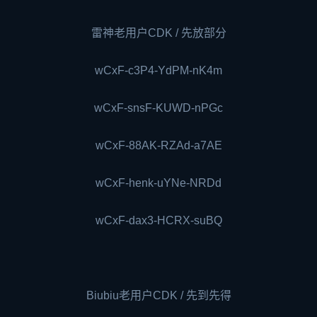
雷神老用户CDK / 先放部分
wCxF-c3P4-YdPM-nK4m
wCxF-snsF-KUWD-nPGc
wCxF-88AK-RZAd-a7AE
wCxF-henk-uYNe-NRDd
wCxF-dax3-HCRX-suBQ
Biubiu老用户CDK / 先到先得