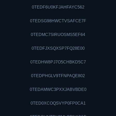
0TEDF6U0KFJAHFAYC562
0TEDSG98HWCTVSAFCE7F
0TEDMC7SIRUOSMS5EF64
0TEDFJXSQXSP7FQ28E00
0TEDHW8PJ7O5CHBKD5C7
0TEDPHGLV9TFNPAQE802
0TEDAMWC3PXXJABVBDE0
0TED0XCOQSVYP0FP0CA1