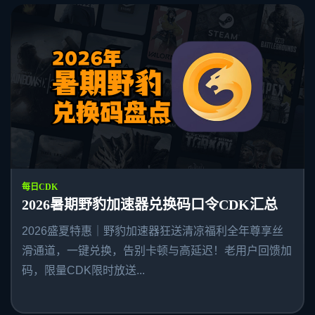
每日CDK
2026暑期野豹加速器兑换码口令CDK汇总
2026盛夏特惠｜野豹加速器狂送清凉福利全年尊享丝
滑通道，一键兑换，告别卡顿与高延迟！老用户回馈加
码，限量CDK限时放送...