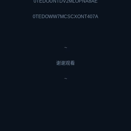
0TEDOUNTDV2MLOPNA8AE
0TEDOWW7MCSCXONT407A
~
谢谢观看
~