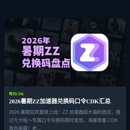
每日CDK
2026暑期ZZ加速器兑换码口令CDK汇总
2026 暑期狂欢重磅上线！ZZ 加速器超大福利放送，错
过亏大啦～专属口令兑换码限时发放，海量限量 CDK
等你来薅！老...