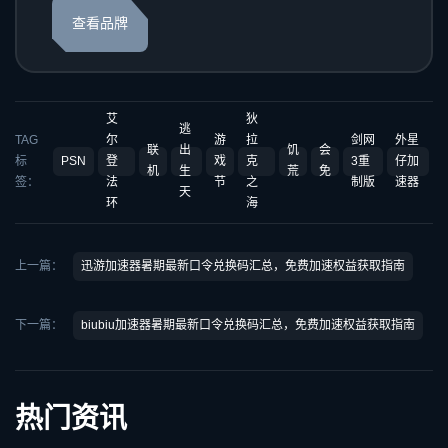
查看品牌
艾
狄
逃
TAG
尔
游
拉
剑网
外星
联
出
饥
会
标
PSN
登
戏
克
3重
仔加
机
生
荒
免
签：
法
节
之
制版
速器
天
环
海
上一篇：
迅游加速器暑期最新口令兑换码汇总，免费加速权益获取指南
下一篇：
biubiu加速器暑期最新口令兑换码汇总，免费加速权益获取指南
热门资讯