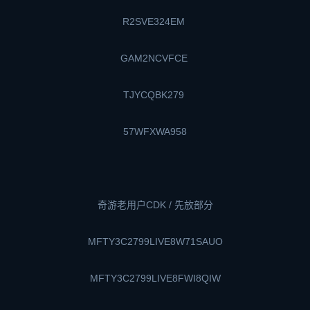
R2SVE324EM
GAM2NCVFCE
TJYCQBK279
57WFXWA958
奇游老用户CDK / 先放部分
MFTY3C2799LIVE8W71SAUO
MFTY3C2799LIVE8FWI8QIW