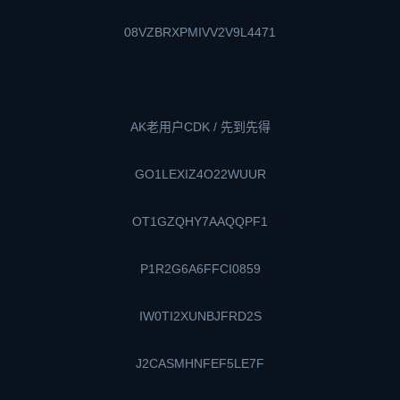
08VZBRXPMIVV2V9L4471
AK老用户CDK / 先到先得
GO1LEXIZ4O22WUUR
OT1GZQHY7AAQQPF1
P1R2G6A6FFCI0859
IW0TI2XUNBJFRD2S
J2CASMHNFEF5LE7F