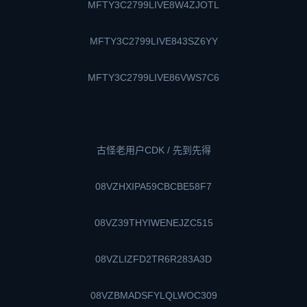
MFTY3C2799LIVE8W4ZJOTL
MFTY3C2799LIVE843SZ6YY
MFTY3C2799LIVE86VWS7C6
古怪老用户CDK / 先到先得
08VZHXIPA59CBCBE58F7
08VZ39THYIWENEJZC515
08VZLIZFD2TR6R283A3D
08VZBMADSFYLQLWOC309