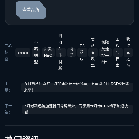
查看品牌
剑
使
王
狄
不
网
极限
TAG
EA
命
权
拉
羁
剑灵
3
网
竞速
标
steam
游
召
与
克
联
NEO
重
游
地平
签：
戏
唤
自
之
盟
制
线5
21
由
海
版
上一
五月福利！奇游手游加速器兑换码分享，专享周卡月卡CDK等你
篇：
来拿！
下一
6月最新迅游加速器口令码出炉，专享周卡月卡CDK畅享加速快
篇：
感！