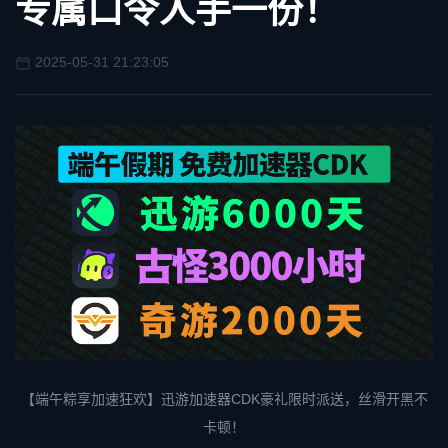
专属口令人手一份！
2025-05-31 21:23:05
【端午粽享加速狂欢】
迅游加速器
CDK豪礼限时派送，丝滑开黑不
卡顿！