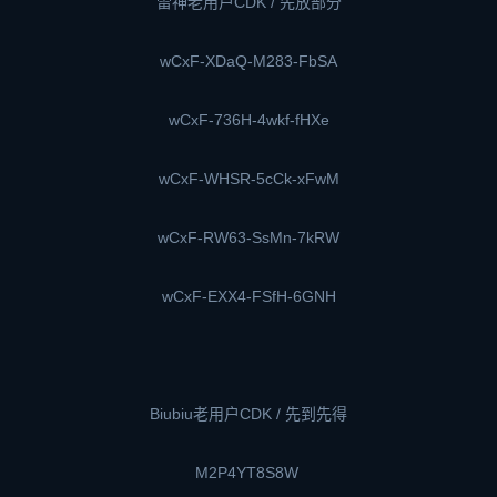
雷神老用户CDK / 先放部分
wCxF-XDaQ-M283-FbSA
wCxF-736H-4wkf-fHXe
wCxF-WHSR-5cCk-xFwM
wCxF-RW63-SsMn-7kRW
wCxF-EXX4-FSfH-6GNH
Biubiu老用户CDK / 先到先得
M2P4YT8S8W