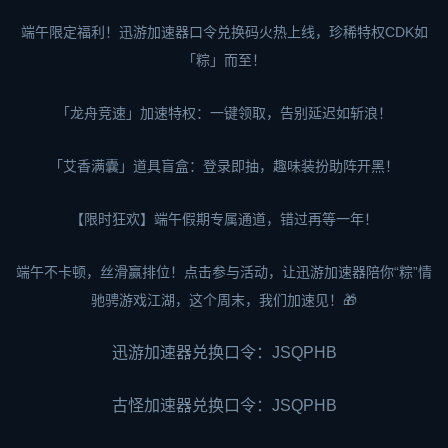
端午限定福利！迅游加速器口令兑换码火热上线，珍稀特权CDK如
「粽」而至！
「龙舟竞速」加速特权：一键领取，告别延迟如斩浪！
「艾香满囊」道具盲盒：登录即抽，趣味装扮助阵开黑！
【限时狂欢】端午假期专属通道，错过再等一年！
端午不卡顿，丝滑赢排位！点击参与活动，让迅游加速器陪你“粽”情
驰骋游戏江湖，这个周末，我们加速见！🎁
迅游加速器兑换口令：JSQPHB
古怪加速器
兑换口令：JSQPHB