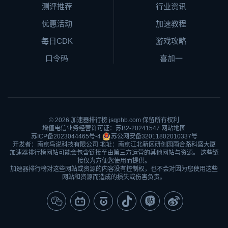
测评推荐
行业资讯
优惠活动
加速教程
每日CDK
游戏攻略
口令码
喜加一
© 2026
加速器排行榜
jsqphb.com 保留所有权利
增值电信业务经营许可证：苏B2-20241547
网站地图
苏ICP备2023044465号-4
苏公网安备32011802010337号
开发者：南京鸟说科技有限公司 地址：南京江北新区研创园雨合路科盛大厦
加速器排行榜网站可能会包含链接至由第三方运营的其他网站与资源。 这些链
接仅为方便您使用而提供。
加速器排行榜对这些网站或资源的内容没有控制权，也不会对因为您使用这些
网站和资源而造成的损失或伤害负责。