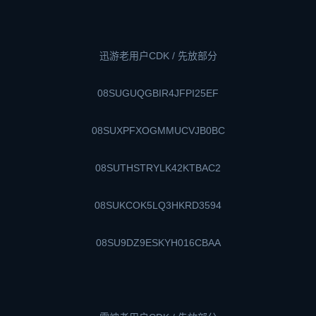
迅游老用户CDK / 先放部分
08SUGUQGBIR4JFPI25EF
08SUXPFXOGMMUCVJB0BC
08SUTHSTRYLK42KTBAC2
08SUKCOK5LQ3HKRD3594
08SU9DZ9ESKYH016CBAA