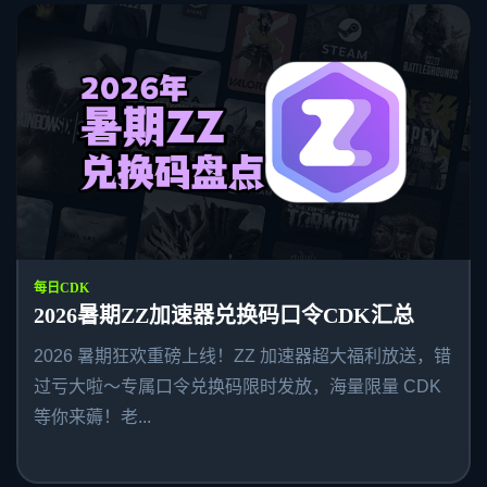
每日CDK
2026暑期ZZ加速器兑换码口令CDK汇总
2026 暑期狂欢重磅上线！ZZ 加速器超大福利放送，错
过亏大啦～专属口令兑换码限时发放，海量限量 CDK
等你来薅！老...