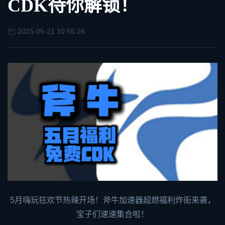
CDK待你解锁！
2025-05-21 10:55:26
5月嗨玩狂欢节热辣开场！
斧牛加速器
超燃福利炸街来袭，
宝子们速速集合啦！