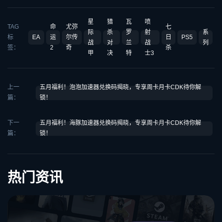
星
猎
瓦
喷
TAG
命
尤弥
七
际
杀
罗
射
系
标
EA
运
尔传
日
PS5
战
对
兰
战
列
签：
2
奇
杀
甲
决
特
士3
上一
五月福利！泡泡加速器兑换码揭晓，专享周卡月卡CDK待你解
篇：
锁！
下一
五月福利！海豚加速器兑换码揭晓，专享周卡月卡CDK待你解
篇：
锁！
热门资讯