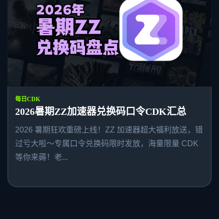
每日CDK
2026暑期ZZ加速器兑换码口令CDK汇总
2026 暑期狂欢重磅上线！ZZ 加速器超大福利放送，错
过亏大啦～专属口令兑换码限时发放，海量限量 CDK
等你来薅！老...