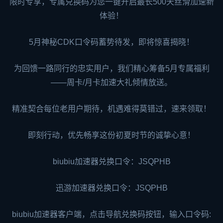
限时专享，专属兑换码为您一键开启最长500天丝滑加速新
体验！
5月神秘CDK口令码蓄势待发，即将惊喜揭晓！
为回馈一路同行的忠实用户，我们精心筹备5月专属福利
——周卡/月卡加速大礼倾情放送。
精准契合每位老用户期待，机遇难得莫错过，速来领取！
即刻行动，优先畅享这份初夏时节的诚挚心意！
biubiu加速器兑换口令：JSQPHB
迅游加速器
兑换口令：JSQPHB
biubiu加速器客户端，点击导航兑换码按钮，输入口令码: