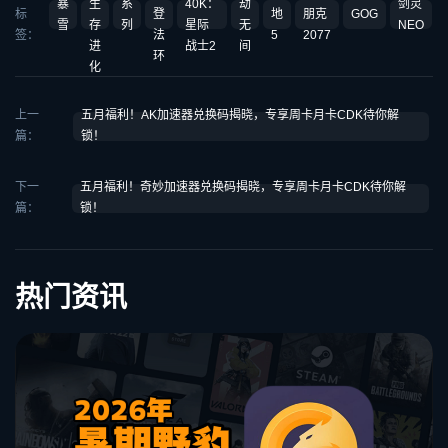
暴
生
系
40K：
劫
剑灵
标
登
地
朋克
GOG
雪
存
列
星际
无
NEO
签：
法
5
2077
进
战士2
间
环
化
上一
五月福利！AK加速器兑换码揭晓，专享周卡月卡CDK待你解
篇：
锁！
下一
五月福利！奇妙加速器兑换码揭晓，专享周卡月卡CDK待你解
篇：
锁！
热门资讯