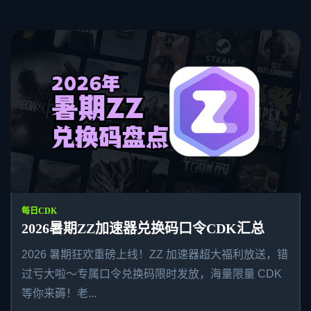
每日CDK
2026暑期ZZ加速器兑换码口令CDK汇总
2026 暑期狂欢重磅上线！ZZ 加速器超大福利放送，错
过亏大啦～专属口令兑换码限时发放，海量限量 CDK
等你来薅！老...