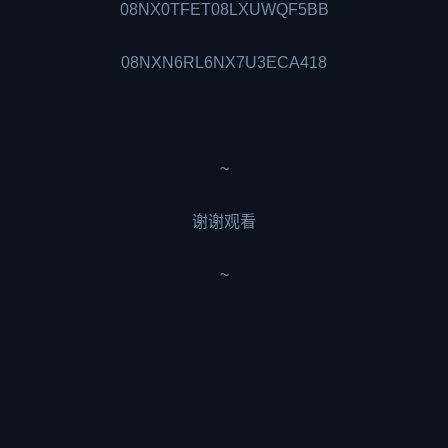
08NX0TFET08LXUWQF5BB
08NXN6RL6NX7U3ECA418
~
谢谢观看
~