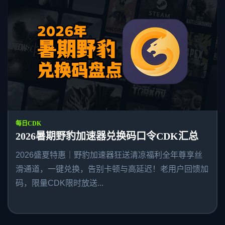
每日CDK
2026暑期野豹加速器兑换码口令CDK汇总
2026盛夏特惠｜野豹加速器狂送清凉福利全年尊享丝
滑通道，一键兑换，告别卡顿与高延迟！老用户回馈加
码，限量CDK限时放送...