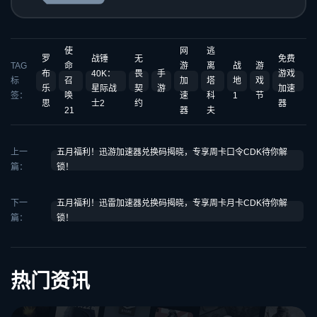
使
网
逃
罗
战锤
无
免费
TAG
命
游
离
战
游
布
40K：
畏
手
游戏
标
召
加
塔
地
戏
乐
星际战
契
游
加速
签：
唤
速
科
1
节
思
士2
约
器
21
器
夫
上一
五月福利！迅游加速器兑换码揭晓，专享周卡口令CDK待你解
篇：
锁！
下一
五月福利！迅雷加速器兑换码揭晓，专享周卡月卡CDK待你解
篇：
锁！
热门资讯