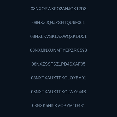
08NXOPW8PO2ANJOK12D3
08NXZJQ4JZSHTQU6F061
08NXLKVSKLAXWQXKDD51
08NXMNXUNMTYEPZRC593
08NXZSSTSZ1PD4SXAF05
08NXTXAUXTFKOLOY
EA
91
08NXTXAUXTFKOLWY644B
08NXK5NI5KVOPYM1D481