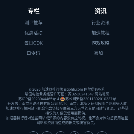
专栏
资讯
测评推荐
行业资讯
优惠活动
加速教程
每日CDK
游戏攻略
口令码
喜加一
© 2026
加速器排行榜
jsqphb.com 保留所有权利
增值电信业务经营许可证：苏B2-20241547
网站地图
苏ICP备2023044465号-4
苏公网安备32011802010337号
开发者：南京鸟说科技有限公司 地址：南京江北新区研创园雨合路科盛大厦
加速器排行榜网站可能会包含链接至由第三方运营的其他网站与资源。 这些链
接仅为方便您使用而提供。
加速器排行榜对这些网站或资源的内容没有控制权，也不会对因为您使用这些
网站和资源而造成的损失或伤害负责。