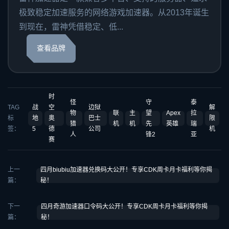
极致稳定加速服务的网络游戏加速器。从2013年诞生
到现在，雷神凭借稳定、低...
查看品牌
时
怪
守
泰
TAG
战
空
边狱
解
物
联
主
望
Apex
拉
标
地
奥
巴士
限
猎
机
机
先
英雄
瑞
签：
5
德
公司
机
人
锋2
亚
赛
上一
四月biubiu加速器兑换码大公开！专享CDK周卡月卡福利等你揭
篇：
秘！
下一
四月奇游加速器口令码大公开！专享CDK周卡月卡福利等你揭
篇：
秘！