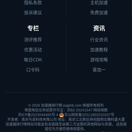
隐私条款
主机加速
投诉建议
免费加速
专栏
资讯
测评推荐
行业资讯
优惠活动
加速教程
每日CDK
游戏攻略
口令码
喜加一
© 2026
加速器排行榜
jsqphb.com 保留所有权利
增值电信业务经营许可证：苏B2-20241547
网站地图
苏ICP备2023044465号-4
苏公网安备32011802010337号
开发者：南京鸟说科技有限公司 地址：南京江北新区研创园雨合路科盛大厦
加速器排行榜网站可能会包含链接至由第三方运营的其他网站与资源。 这些链
接仅为方便您使用而提供。