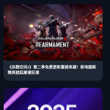
《杀戮空间3》第二季免费更新重磅来袭！新地图新
精英掀起屠潮狂潮