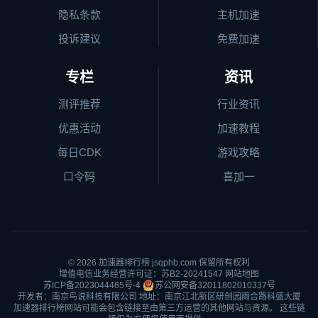
隐私条款
主机加速
投诉建议
免费加速
专栏
资讯
测评推荐
行业资讯
优惠活动
加速教程
每日CDK
游戏攻略
口令码
喜加一
© 2026
加速器排行榜
jsqphb.com 保留所有权利
增值电信业务经营许可证：苏B2-20241547
网站地图
苏ICP备2023044465号-4
苏公网安备32011802010337号
开发者：南京鸟说科技有限公司 地址：南京江北新区研创园雨合路科盛大厦
加速器排行榜网站可能会包含链接至由第三方运营的其他网站与资源。 这些链